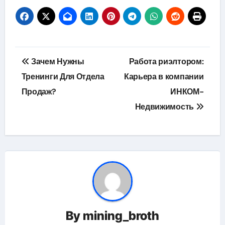
Навигация
Зачем Нужны
Работа риэлтором:
по
Тренинги Для Отдела
Карьера в компании
Продаж?
ИНКОМ-
записям
Недвижимость
By
mining_broth