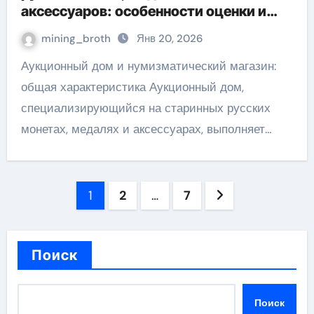
аксессуаров: особенности оценки и
подлинности
mining_broth
Янв 20, 2026
Аукционный дом и нумизматический магазин:
общая характеристика Аукционный дом,
специализирующийся на старинных русских
монетах, медалях и аксессуарах, выполняет…
Пагинация
1
2
…
7
записей
Поиск
Поиск