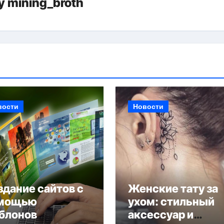
y
mining_broth
вости
Новости
здание сайтов с
Женские тату за
мощью
ухом: стильный
блонов
аксессуар и