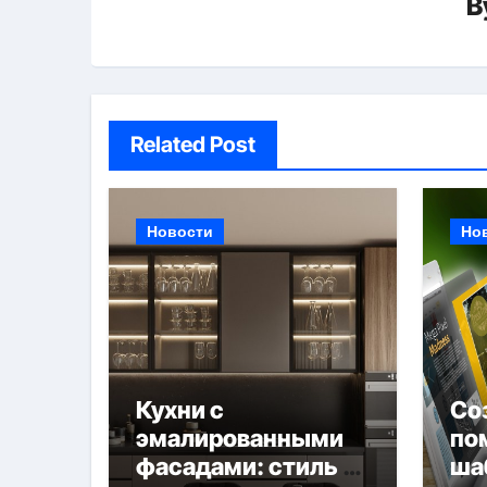
B
Related Post
Новости
Но
Кухни с
Со
эмалированными
по
фасадами: стиль и
ша