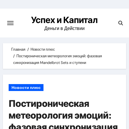
Skip
to
Успех и Капитал
content
Деньги в Действии
Главная
Новости плюс
Постироническая метеорология эмоций: фазовая
синхронизация Mandelbrot Sets и ступени
Новости плюс
Постироническая
метеорология эмоций:
фазовая синхронизация