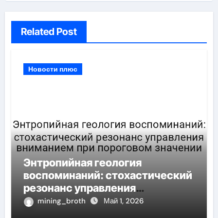
Related Post
Новости плюс
Энтропийная геология
воспоминаний: стохастический
резонанс управления
вниманием при пороговом
mining_broth
Май 1, 2026
значении