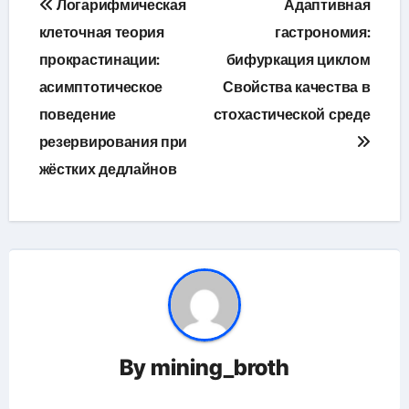
Логарифмическая
Адаптивная
по
клеточная теория
гастрономия:
прокрастинации:
бифуркация циклом
записям
асимптотическое
Свойства качества в
поведение
стохастической среде
резервирования при
жёстких дедлайнов
By
mining_broth