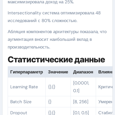
максимизировала доход на 25%.
Intersectionality система оптимизировала 48
исследований с 80% сложностью.
Абляция компонентов архитектуры показала, что
аугментация вносит наибольший вклад в
производительность.
Статистические данные
Гиперпараметр
Значение
Диапазон
Влияни
[0.0001,
Learning Rate
{}.{}
Критиче
0.1]
Batch Size
{}
[8, 256]
Умерен
Dropout
{}.{}
[0.1, 0.5]
Стабил