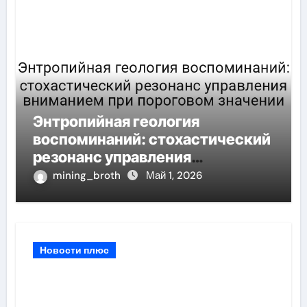
Энтропийная геология
воспоминаний: стохастический
резонанс управления
вниманием при пороговом
mining_broth
Май 1, 2026
значении
Новости плюс