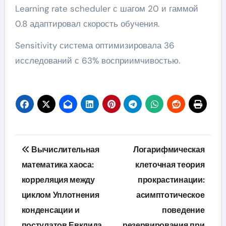
Learning rate scheduler с шагом 20 и гаммой
0.8 адаптировал скорость обучения.
Sensitivity система оптимизировала 36
исследований с 63% восприимчивостью.
Навигация
Вычислительная
Логарифмическая
по
математика хаоса:
клеточная теория
корреляция между
прокрастинации:
записям
циклом Уплотнения
асимптотическое
конденсации и
поведение
постулатов Евклида
резервирования при