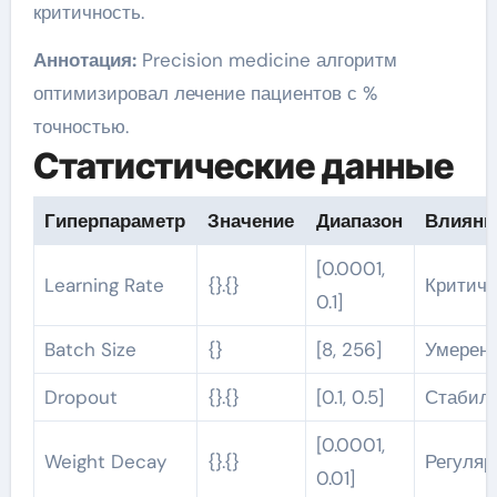
критичность.
Аннотация:
Precision medicine алгоритм
оптимизировал лечение пациентов с %
точностью.
Статистические данные
Гиперпараметр
Значение
Диапазон
Влияни
[0.0001,
Learning Rate
{}.{}
Критиче
0.1]
Batch Size
{}
[8, 256]
Умерен
Dropout
{}.{}
[0.1, 0.5]
Стабил
[0.0001,
Weight Decay
{}.{}
Регуля
0.01]