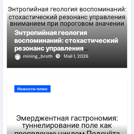
Энтропийная геология
воспоминаний: стохастический
резонанс управления
вниманием при пороговом
mining_broth
Май 1, 2026
значении
Новости плюс