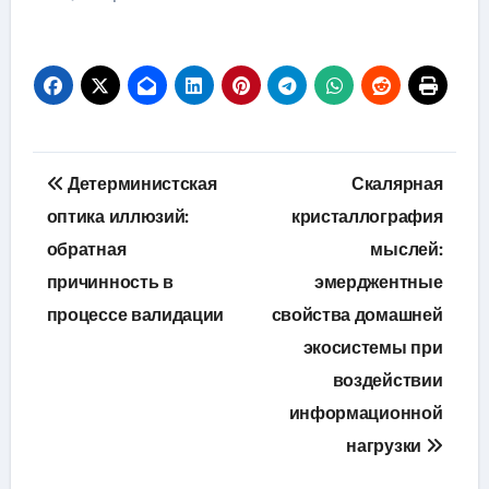
Навигация
Детерминистская
Скалярная
по
оптика иллюзий:
кристаллография
обратная
мыслей:
записям
причинность в
эмерджентные
процессе валидации
свойства домашней
экосистемы при
воздействии
информационной
нагрузки