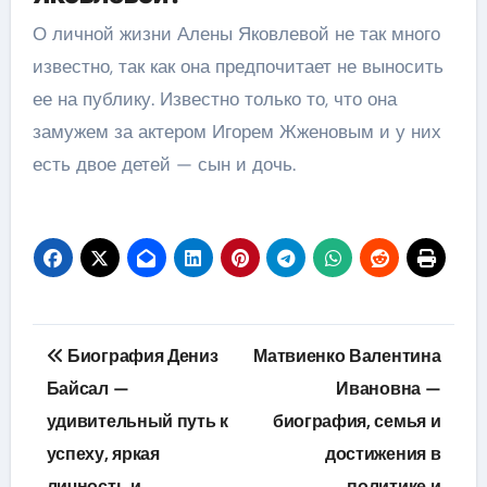
О личной жизни Алены Яковлевой не так много
известно, так как она предпочитает не выносить
ее на публику. Известно только то, что она
замужем за актером Игорем Жженовым и у них
есть двое детей — сын и дочь.
Навигация
Биография Дениз
Матвиенко Валентина
по
Байсал —
Ивановна —
удивительный путь к
биография, семья и
записям
успеху, яркая
достижения в
личность и
политике и