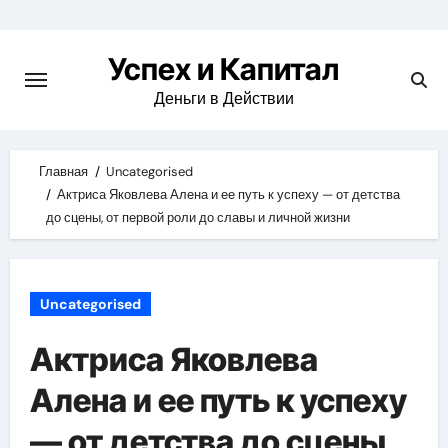
Skip
to
Успех и Капитал
content
Деньги в Действии
Главная
Uncategorised
Актриса Яковлева Алена и ее путь к успеху — от детства
до сцены, от первой роли до славы и личной жизни
Uncategorised
Актриса Яковлева
Алена и ее путь к успеху
— от детства до сцены,