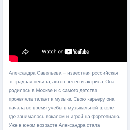
Александра Савельева – известная российская
эстрадная певица, автор песен и актриса. Она
родилась в Москве и с самого детства
проявляла талант к музыке. Свою карьеру она
начала во время учебы в музыкальной школе,
где занималась вокалом и игрой на фортепиано.
Уже в юном возрасте Александра стала