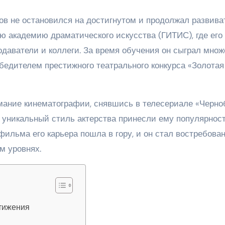
в не остановился на достигнутом и продолжал развива
ю академию драматического искусства (ГИТИС), где его
даватели и коллеги. За время обучения он сыграл множ
обедителем престижного театрального конкурса «Золотая
мание кинематографии, снявшись в телесериале «Черно
и уникальный стиль актерства принесли ему популярнос
 фильма его карьера пошла в гору, и он стал востребов
м уровнях.
стижения