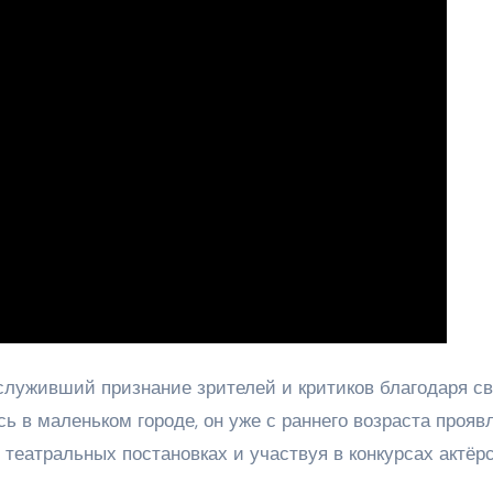
служивший признание зрителей и критиков благодаря с
 в маленьком городе, он уже с раннего возраста прояв
 театральных постановках и участвуя в конкурсах актёрс