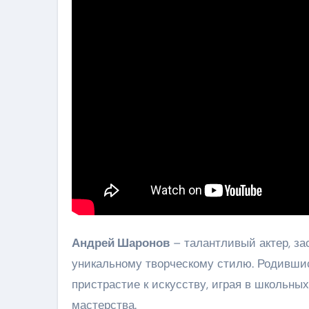
Андрей Шаронов
– талантливый актер, за
уникальному творческому стилю. Родившись
пристрастие к искусству, играя в школьных
мастерства.