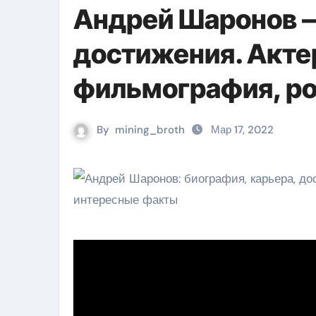
Андрей Шаронов —
достижения. Акте
фильмография, ро
By
mining_broth
Мар 17, 2022