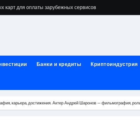
х карт для оплаты зарубежных сервисов
нут: механизм выпуска и пополнение в стейблкоинах без 
правила, документы и риски
ицами России и Казахстана: маршруты, время в пути и осо
ог ПТС онлайн на карту без визита в офис
инвестиции
Банки и кредиты
Криптоиндустрия
 Алматы: как превратить жильё в идеальное пространство
 систем качества
для трубопроводов
афия, карьера, достижения. Актер Андрей Шаронов — фильмография, рол
тформе 1С
: сравнение строительных норм России и Беларуси