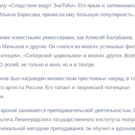
алу «Следствие ведут ЗнаТоКи». Его яркая и запоминаю
а Ильича Борисова, принесла ему большую популярность 
кими известными режиссерами, как Алексей Балабанов,
 Меньшов и другие. Он снялся во многих успешных фил
солнцем», «Сибирский цирюльник» и многих других. Всег
ролей, не только в кино, но и в театре.
ов был награждён множеством престижных наград, в т
о артиста России. Его талант и творческий потенциал
и.
аронов занимается преподавательской деятельностью. 
ьтета Ленинградского государственного института театр
уникальной методике преподавания, он обучил и вдохно