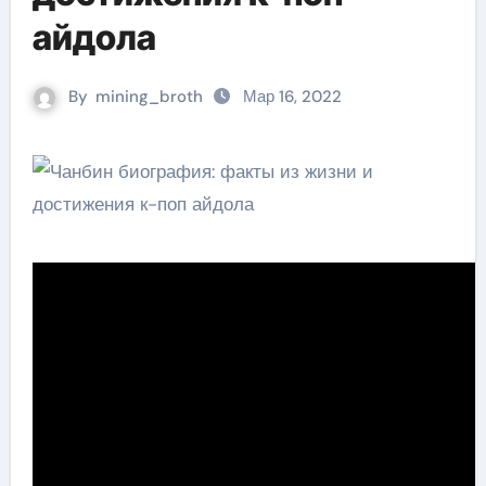
айдола
By
mining_broth
Мар 16, 2022