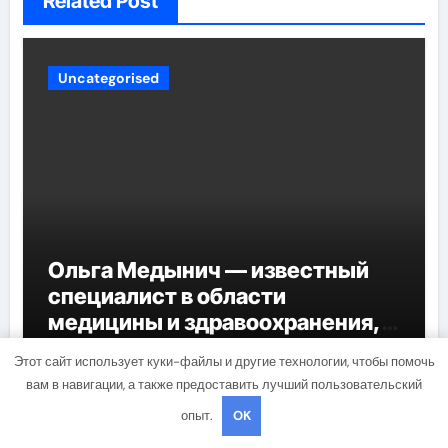
Related Post
Uncategorised
Ольга Медынич — известный
специалист в области
медицины и здравоохранения,
автор многочисленных научных
mining_broth
Мар 17, 2022
Этот сайт использует куки-файлы и другие технологии, чтобы помочь
работ и достоверных
вам в навигации, а также предоставить лучший пользовательский
исследований
опыт.
OK