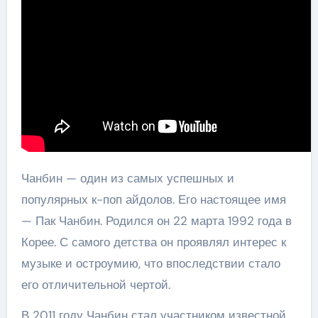
Чанбин — один из самых успешных и
популярных к-поп айдолов. Его настоящее имя
— Пак Чанбин. Родился он 22 марта 1992 года в
Корее. С самого детства он проявлял интерес к
музыке и остроумию, что впоследствии стало
его отличительной чертой.
В 2011 году Чанбин стал участником известной