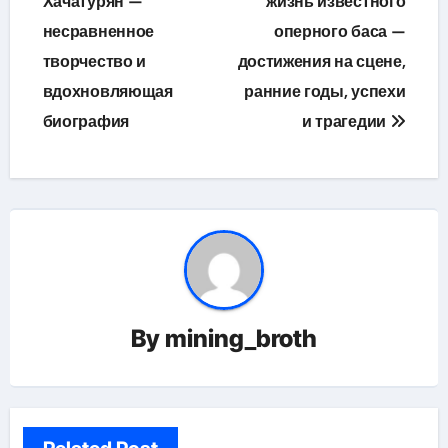
Хачатурян —
жизнь известного
записям
несравненное
оперного баса —
творчество и
достижения на сцене,
вдохновляющая
ранние годы, успехи
биография
и трагедии
By
mining_broth