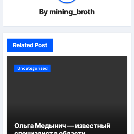
By
mining_broth
Related Post
Uncategorised
Ольга Медынич — известный
специалист в области