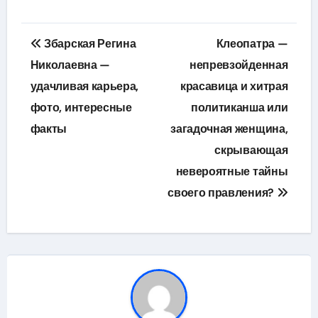
Навигация
Збарская Регина
Клеопатра —
по
Николаевна —
непревзойденная
удачливая карьера,
красавица и хитрая
записям
фото, интересные
политиканша или
факты
загадочная женщина,
скрывающая
невероятные тайны
своего правления?