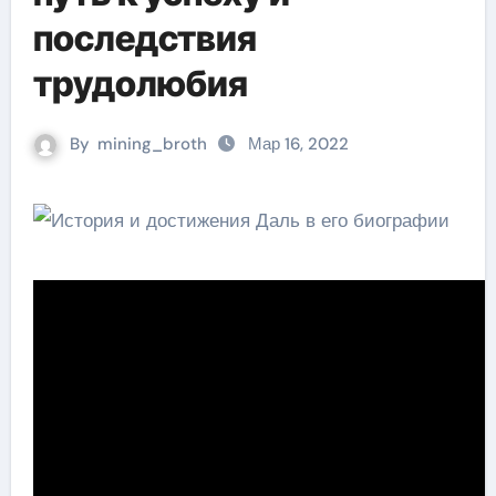
последствия
трудолюбия
By
mining_broth
Мар 16, 2022