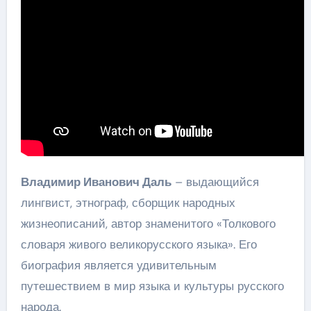
Владимир Иванович Даль
– выдающийся
лингвист, этнограф, сборщик народных
жизнеописаний, автор знаменитого «Толкового
словаря живого великорусского языка». Его
биография является удивительным
путешествием в мир языка и культуры русского
народа.