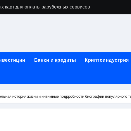
х карт для оплаты зарубежных сервисов
нут: механизм выпуска и пополнение в стейблкоинах без 
правила, документы и риски
ицами России и Казахстана: маршруты, время в пути и осо
ог ПТС онлайн на карту без визита в офис
инвестиции
Банки и кредиты
Криптоиндустрия
 Алматы: как превратить жильё в идеальное пространство
 систем качества
для трубопроводов
ельная история жизни и интимные подрробности биографии популярного 
тформе 1С
: сравнение строительных норм России и Беларуси