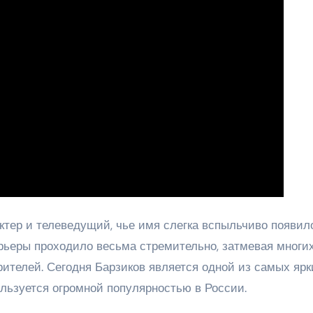
тер и телеведущий, чье имя слегка вспыльчиво появил
рьеры проходило весьма стремительно, затмевая многих
ителей. Сегодня Барзиков является одной из самых ярк
льзуется огромной популярностью в России.