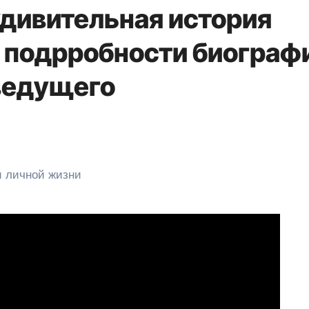
удивительная история
 подрробности биограф
ведущего