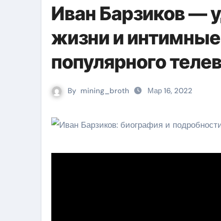
Иван Барзиков — 
жизни и интимные
популярного теле
By
mining_broth
Мар 16, 2022