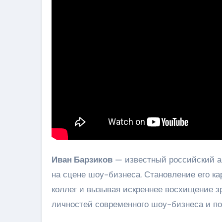
Иван Барзиков
— известный российский ак
на сцене шоу-бизнеса. Становление его ка
коллег и вызывая искреннее восхищение зр
личностей современного шоу-бизнеса и по