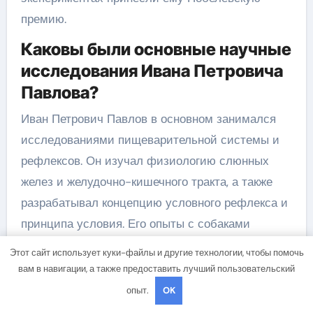
премию.
Каковы были основные научные
исследования Ивана Петровича
Павлова?
Иван Петрович Павлов в основном занимался
исследованиями пищеварительной системы и
рефлексов. Он изучал физиологию слюнных
желез и желудочно-кишечного тракта, а также
разрабатывал концепцию условного рефлекса и
принципа условия. Его опыты с собаками
принесли вклад в понимание поведения и
Этот сайт использует куки-файлы и другие технологии, чтобы помочь
мышления.
вам в навигации, а также предоставить лучший пользовательский
опыт.
OK
Какие достижения имеет Иван