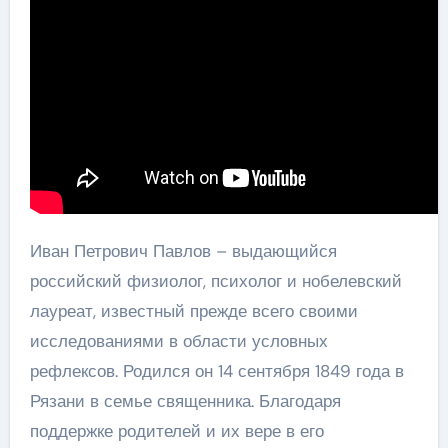
Иван Петрович Павлов – выдающийся
российский физиолог, психолог и нобелевский
лауреат, известный прежде всего своими
исследованиями в области условных
рефлексов. Родился он 14 сентября 1849 года в
Рязани в семье священника. Благодаря
поддержке родителей и их вере в его