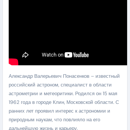
Александр Валерьевич Понасенков – известный
российский астроном, специалист в области
астрометрии и метеоритики. Родился он 15 мая
1962 года в городе Клин, Московской области. С
ранних лет проявил интерес к астрономии и
природным наукам, что повлияло на его
дальнейшую жизнь и карьеру.