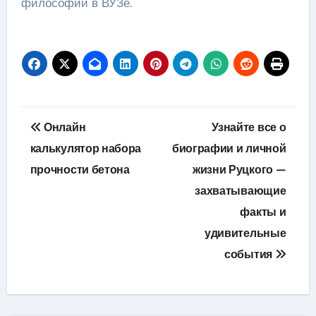
философии в ВУЗе.
Навигация
Онлайн
Узнайте все о
по
калькулятор набора
биографии и личной
прочности бетона
жизни Руцкого —
записям
захватывающие
факты и
удивительные
события