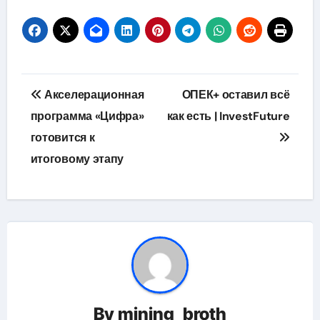
Навигация
Акселерационная
ОПЕК+ оставил всё
по
программа «Цифра»
как есть | InvestFuture
готовится к
записям
итоговому этапу
By
mining_broth