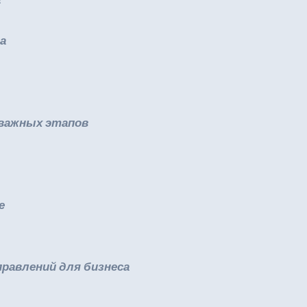
а
6 важных этапов
е
аправлений для бизнеса