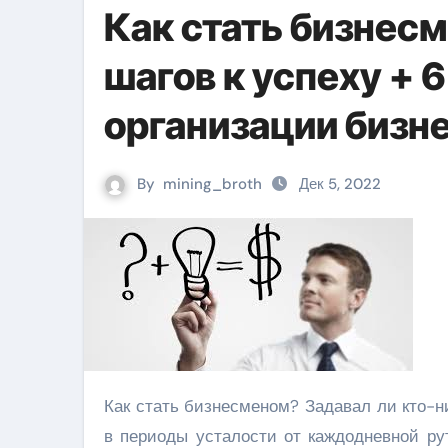
Как стать бизнесм
шагов к успеху + 6
организации бизн
By
mining_broth
Дек 5, 2022
Как стать бизнесменом? Задавал ли кто-нибудь себе этот вопрос? Скорее всего, да! И происходило это
в периоды усталости от каждодневной ру