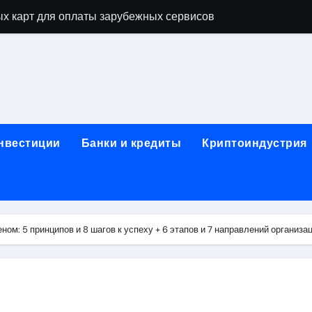
х карт для оплаты зарубежных сервисов
нут: механизм выпуска и пополнение в стейблкоинах без 
правила, документы и риски
ицами России и Казахстана: маршруты, время в пути и осо
ог ПТС онлайн на карту без визита в офис
инвестиции
Банки и кредиты
Криптоиндустрия
 Алматы: как превратить жильё в идеальное пространство
 систем качества
для трубопроводов
ном: 5 принципов и 8 шагов к успеху + 6 этапов и 7 направлений организа
тформе 1С
: сравнение строительных норм России и Беларуси