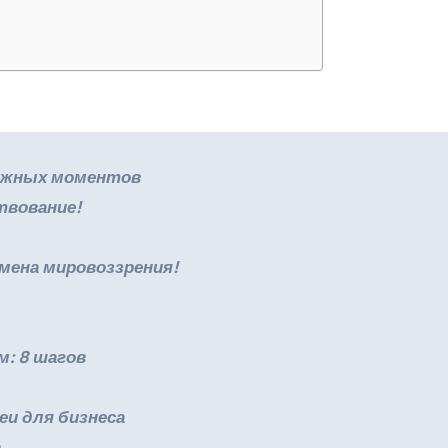
 важных моментов
твование!
смена мировоззрения!
м: 8 шагов
еи для бизнеса
а