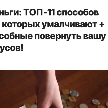
ньги: ТОП-11 способов
о которых умалчивают +
особные повернуть вашу
усов!