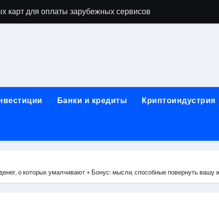
х карт для оплаты зарубежных сервисов
нут: механизм выпуска и пополнение в стейблкоинах без 
правила, документы и риски
ицами России и Казахстана: маршруты, время в пути и осо
ог ПТС онлайн на карту без визита в офис
инвестиции
Банки и кредиты
Криптоиндустрия
 Алматы: как превратить жильё в идеальное пространство
 систем качества
для трубопроводов
тформе 1С
 денег, о которых умалчивают + Бонус: мысли, способные повернуть вашу 
: сравнение строительных норм России и Беларуси