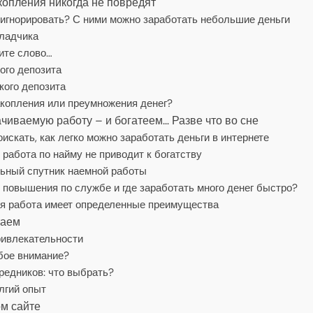
копления никогда не повредят
игнорировать? С ними можно заработать небольшие деньги
кладчика
ите слово…
ого депозита
ого депозита
акопления или преумножения денег?
иваемую работу – и богатеем… Разве что во сне
скать, как легко можно заработать деньги в интернете
работа по найму не приводит к богатству
ьный спутник наемной работы
 повышения по службе и где заработать много денег быстро?
ая работа имеет определенные преимущества
таем
ривлекательности
обое внимание?
редников: что выбрать?
лгий опыт
м сайте