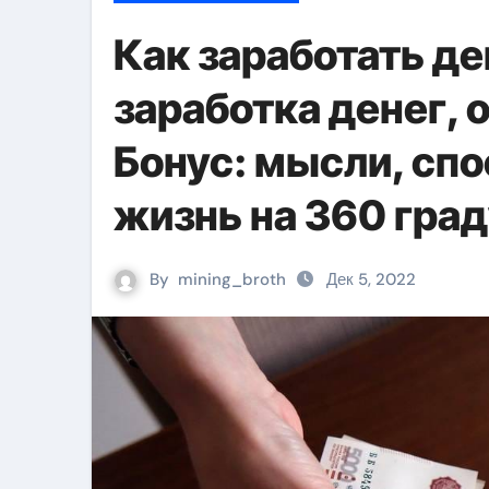
Как заработать де
заработка денег, 
Бонус: мысли, сп
жизнь на 360 град
By
mining_broth
Дек 5, 2022