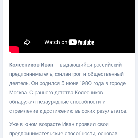
Колесников Иван
– выдающийся российский
предприниматель, филантроп и общественный
деятель. Он родился 5 июня 1980 года в городе
Москва. С раннего детства Колесников
обнаружил незаурядные способности и
стремление к достижению высоких результатов.
Уже в юном возрасте Иван проявил свои
предпринимательские способности, основав