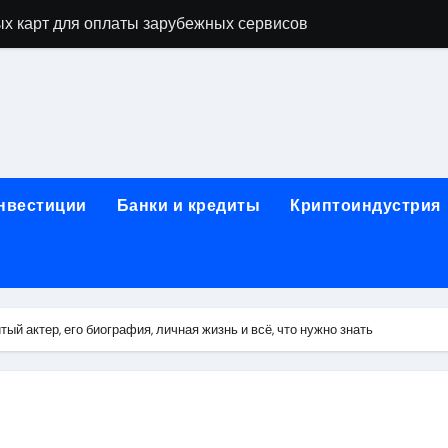
х карт для оплаты зарубежных сервисов
нут: механизм выпуска и пополнение в стейблкоинах без 
правила, документы и риски
ицами России и Казахстана: маршруты, время в пути и осо
ог ПТС онлайн на карту без визита в офис
инвестиции
Банки и кредиты
Криптоиндустрия
 Алматы: как превратить жильё в идеальное пространство
 систем качества
для трубопроводов
й актер, его биография, личная жизнь и всё, что нужно знать
тформе 1С
: сравнение строительных норм России и Беларуси