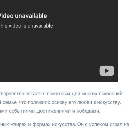
 творчество остается памятным для многих поколений
 семье, что положило основу его любви к искусству.
ими событиями, достижениями и победами.
ных жанрах и формах искусства. Он с успехом играл на