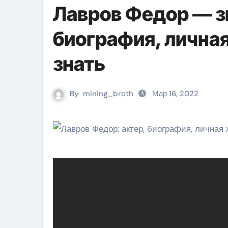
Лавров Федор — з
биография, личная
знать
By
mining_broth
Мар 16, 2022