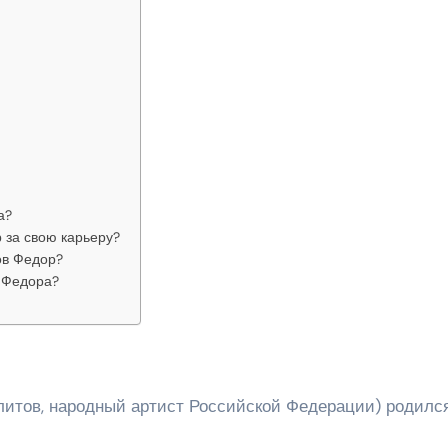
а?
 за свою карьеру?
ов Федор?
 Федора?
итов, народный артист Российской Федерации) родилс