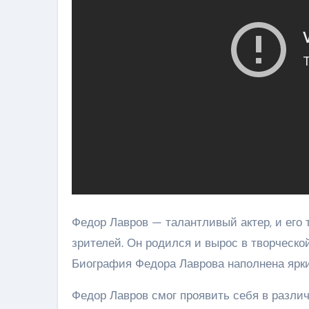
Федор Лавров — талантливый актер, и его
зрителей. Он родился и вырос в творческой
Биография Федора Лаврова наполнена ярк
Федор Лавров смог проявить себя в различ