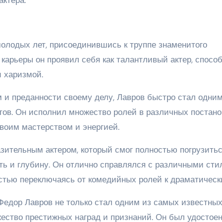
молодых лет, присоединившись к труппе знаменитого
й карьеры он проявил себя как талантливый актер, спосо
и харизмой.
 и преданности своему делу, Лавров быстро стал одним
ов. Он исполнил множество ролей в различных постано
своим мастерством и энергией.
ительным актером, который смог полностью погрузитьс
ть и глубину. Он отлично справлялся с различными ст
остью переключаясь от комедийных ролей к драматическ
Федор Лавров не только стал одним из самых известны
жество престижных наград и признаний. Он был удостое