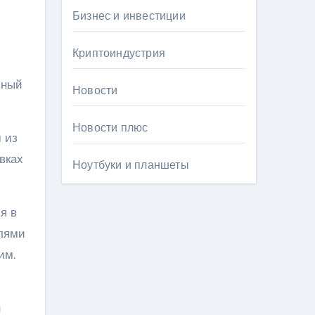
Бизнес и инвестиции
Криптоиндустрия
бный
Новости
Новости плюс
 из
вках
Ноутбуки и планшеты
я в
илями
им.
х
н