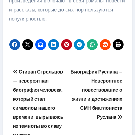
произведения включают в себя романы, повести
и рассказы, которые до сих пор пользуются
популярностью.
Навигация
Стиван Стрельцов
Биография Руслана –
по
— невероятная
Невероятное
биография человека,
повествование о
записям
который стал
жизни и достижениях
символом нашего
СМН биатлониста
времени, вырываясь
Руслана
из темноты во славу