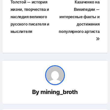
по
Толстой — история
Казаченко на
жизни, творчества и
Википедии —
записям
наследия великого
интересные факты и
русского писателя и
достижения
мыслителя
популярного артиста
By
mining_broth