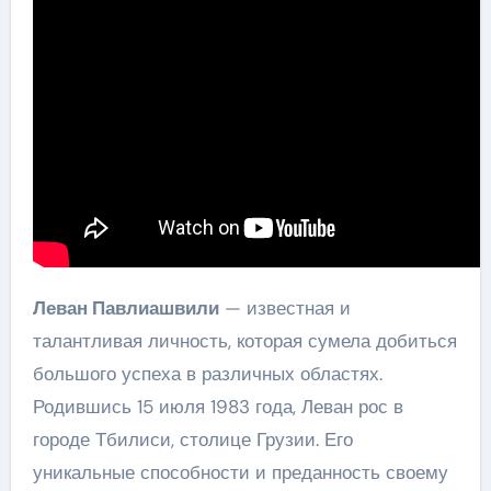
Леван Павлиашвили
— известная и
талантливая личность, которая сумела добиться
большого успеха в различных областях.
Родившись 15 июля 1983 года, Леван рос в
городе Тбилиси, столице Грузии. Его
уникальные способности и преданность своему