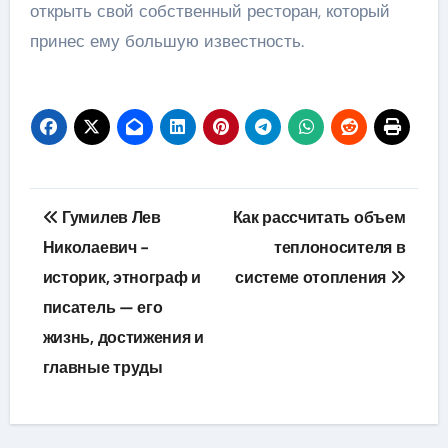
открыть свой собственный ресторан, который
принес ему большую известность.
Навигация
Гумилев Лев
Как рассчитать объем
по
Николаевич −
теплоносителя в
историк, этнограф и
системе отопления
записям
писатель — его
жизнь, достижения и
главные труды