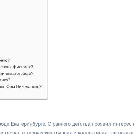
енко?
 своих фильмах?
в кинематографе?
енко?
ию Юры Николаенко?
роде Екатеринбурге. С раннего детства проявил интерес 
аствовал в творческих группах и коллективах, где показа