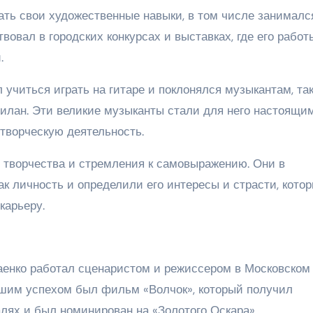
ть свои художественные навыки, в том числе занималс
вовал в городских конкурсах и выставках, где его работ
.
 учиться играть на гитаре и поклонялся музыкантам, та
Дилан. Эти великие музыканты стали для него настоящи
творческую деятельность.
 творчества и стремления к самовыражению. Они в
к личность и определили его интересы и страсти, кото
карьеру.
аенко работал сценаристом и режиссером в Московском
шим успехом был фильм «Волчок», который получил
ях и был номинирован на «Золотого Оскара».