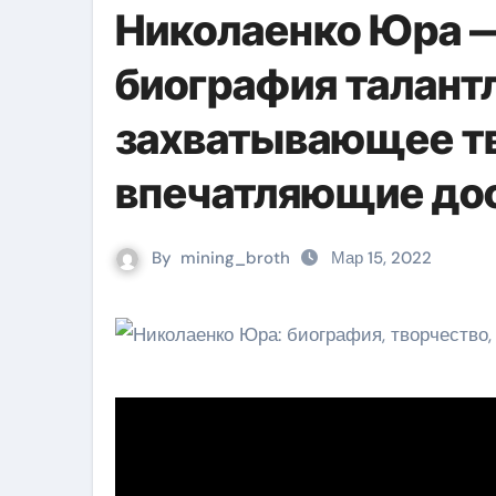
Николаенко Юра 
биография талантл
захватывающее тв
впечатляющие до
By
mining_broth
Мар 15, 2022