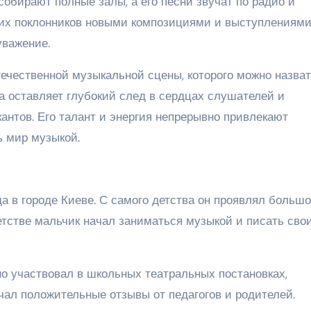
собирают полные залы, а его песни звучат по радио и
их поклонников новыми композициями и выступлениями,
уважение.
ечественной музыкальной сцены, которого можно назва
а оставляет глубокий след в сердцах слушателей и
антов. Его талант и энергия непрерывно привлекают
ь мир музыкой.
а в городе Киеве. С самого детства он проявлял больш
детстве мальчик начал заниматься музыкой и писать сво
о участвовал в школьных театральных постановках,
чал положительные отзывы от педагогов и родителей.