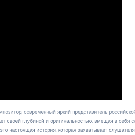
мпозитор, современный яркий представитель российско
ает своей глубиной и оригинальностью, вмещая в себя 
 это настоящая история, которая захватывает слушателя