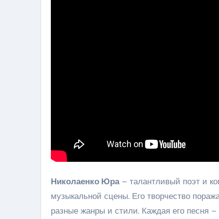
Николаенко Юра
– талантливый поэт и ко
музыкальной сцены. Его творчество пораж
разные жанры и стили. Каждая его песня –