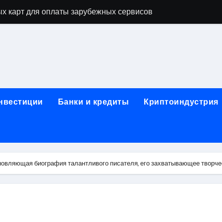
х карт для оплаты зарубежных сервисов
нут: механизм выпуска и пополнение в стейблкоинах без 
правила, документы и риски
ицами России и Казахстана: маршруты, время в пути и осо
ог ПТС онлайн на карту без визита в офис
инвестиции
Банки и кредиты
Криптоиндустрия
 Алматы: как превратить жильё в идеальное пространство
 систем качества
для трубопроводов
овляющая биография талантливого писателя, его захватывающее творч
тформе 1С
: сравнение строительных норм России и Беларуси