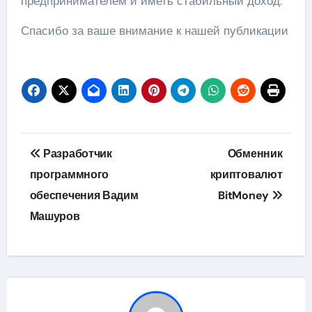
предпринимателем и иметь стабильный доход.
Спасибо за ваше внимание к нашей публикации
Навигация
Разработчик
Обменник
по
программного
криптовалют
обеспечения Вадим
BitMoney
записям
Машуров