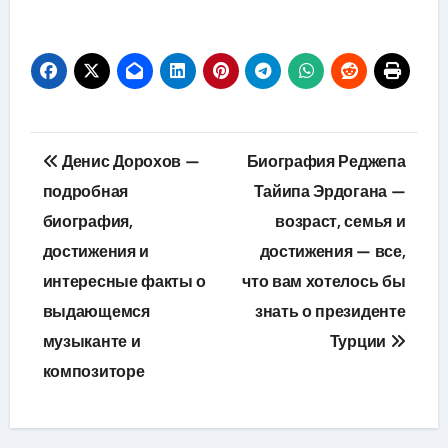
Навигация
Денис Дорохов —
Биография Реджепа
по
подробная
Тайипа Эрдогана —
биография,
возраст, семья и
записям
достижения и
достижения — все,
интересные факты о
что вам хотелось бы
выдающемся
знать о президенте
музыканте и
Турции
композиторе