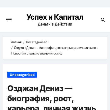
Skip
to
Успех и Капитал
content
Деньги в Действии
Главная
Uncategorised
Озджан Дениз — биография, рост, карьера, личная жизнь
Новости и статьи о знаменитостях
Uncategorised
Озджан Дениз —
биография, рост,
карьера, личная жизнь