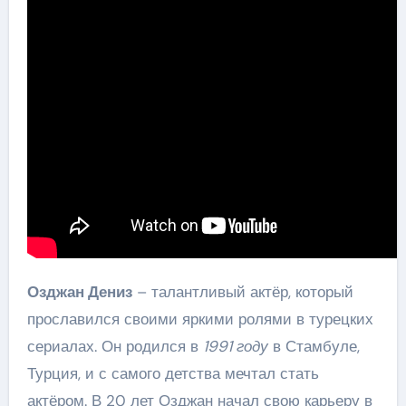
Озджан Дениз
– талантливый актёр, который
прославился своими яркими ролями в турецких
сериалах. Он родился в
1991 году
в Стамбуле,
Турция, и с самого детства мечтал стать
актёром. В 20 лет Озджан начал свою карьеру в