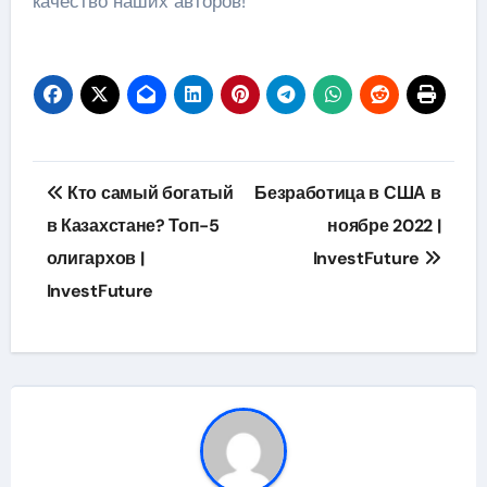
качество наших авторов!
Навигация
Кто самый богатый
Безработица в США в
по
в Казахстане? Топ-5
ноябре 2022 |
олигархов |
InvestFuture
записям
InvestFuture