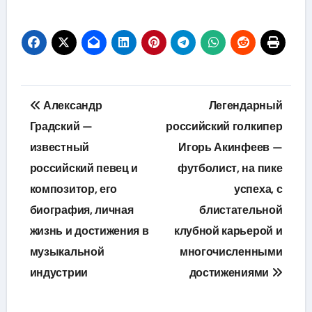
Навигация
Александр
Легендарный
по
Градский —
российский голкипер
известный
Игорь Акинфеев —
записям
российский певец и
футболист, на пике
композитор, его
успеха, с
биография, личная
блистательной
жизнь и достижения в
клубной карьерой и
музыкальной
многочисленными
индустрии
достижениями