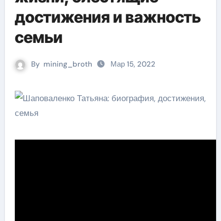
достижения и важность
семьи
By
mining_broth
Мар 15, 2022