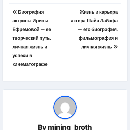
Навигация
Биография
Жизнь и карьера
по
актрисы Ирины
актера Шайа Лабафа
Ефремовой — ее
— его биография,
записям
творческий путь,
фильмография и
личная жизнь и
личная жизнь
успехи в
кинематографе
By
mining_broth