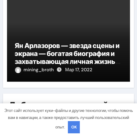
Ян Арлазоров — звезда сцены и
экрана — богатая биография и
захватывающая личная жизнь
великого актера
mining_broth
Мар 17, 2022
Добавить комментарий
Этот сайт использует куки-файлы и другие технологии, чтобы помочь
Для отправки комментария вам необходимо
вам в навигации, а также предоставить лучший пользовательский
авторизоваться
.
опыт.
OK