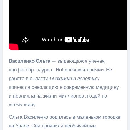
Василенко Ольга
— выдающаяся ученая,
профессор, лауреат Нобелевской премии. Ее
работа в области
биохимии и генетики
принесла революцию в современную медицину
и повлияла на жизни миллионов людей по
всему миру.
Ольга Василенко родилась в маленьком городке
на Урале. Она проявила необычайные