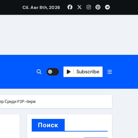
Сб. Авг 8th, 2026
банковской верификации
бенности перелёта
Subscribe
дер Среди P2P-бирж
Поиск