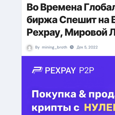
Во Времена Глоба
биржа Спешит на 
Pexpay, Мировой 
By
mining_broth
Дек 5, 2022