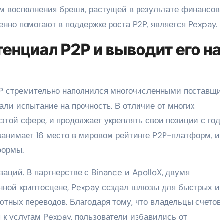
м восполнения бреши, растущей в результате финансов
енно помогают в поддержке роста P2P, является Pexpay.
енциал P2P и выводит его н
P2P стремительно наполнился многочисленными поставщ
жали испытание на прочность. В отличие от многих
этой сфере, и продолжает укреплять свои позиции с год
занимает 16 место в мировом рейтинге P2P-платформ, и
формы.
аций. В партнерстве с Binance и ApolloX, двумя
нной криптосцене, Pexpay создал шлюзы для быстрых и
ных переводов. Благодаря тому, что владельцы счетов
 к услугам Pexpay, пользователи избавились от