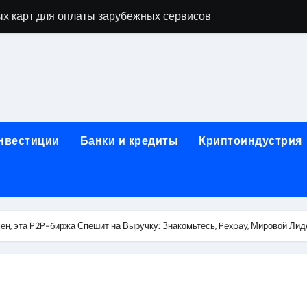
х карт для оплаты зарубежных сервисов
нут: механизм выпуска и пополнение в стейблкоинах без 
правила, документы и риски
ицами России и Казахстана: маршруты, время в пути и осо
ог ПТС онлайн на карту без визита в офис
инвестиции
Банки и кредиты
Криптоиндустрия
 Алматы: как превратить жильё в идеальное пространство
 систем качества
для трубопроводов
н, эта P2P-биржа Спешит на Выручку: Знакомьтесь, Pexpay, Мировой Ли
тформе 1С
: сравнение строительных норм России и Беларуси