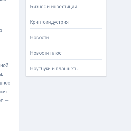
Бизнес и инвестиции
Криптоиндустрия
о
Новости
Новости плюс
дной
Ноутбуки и планшеты
ы,
авнее
ния,
рт —