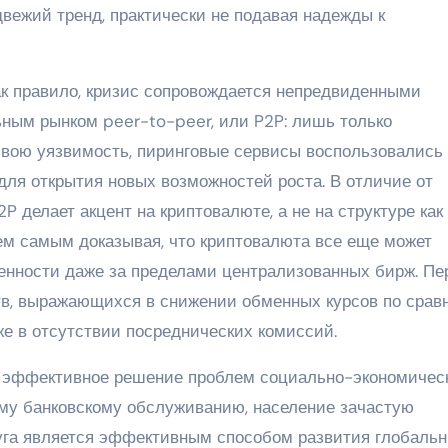
двежий тренд, практически не подавая надежды к
как правило, кризис сопровождается непредвиденными
ьным рынком peer-to-peer, или P2P: лишь только
свою уязвимость, пиринговые сервисы воспользовались
для открытия новых возможностей роста. В отличие от
 делает акцент на криптовалюте, а не на структуре как
тем самым доказывая, что криптовалюта все еще может
енности даже за пределами централизованных бирж. Пе
тв, выражающихся в снижении обменных курсов по срав
е в отсутствии посреднических комиссий.
 эффективное решение проблем социально-экономичес
ному банковскому обслуживанию, население зачастую
луга является эффективным способом развития глобаль