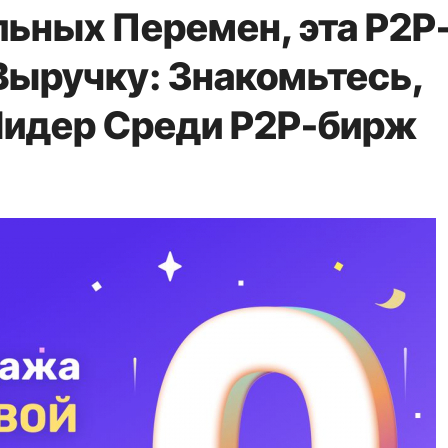
льных Перемен, эта P2P
Выручку: Знакомьтесь,
Лидер Среди P2P-бирж