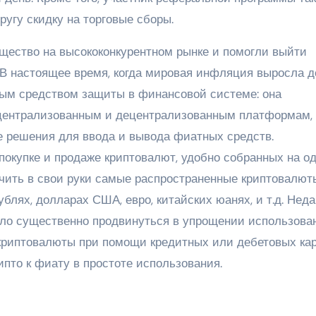
угу скидку на торговые сборы.
щество на высококонкурентном рынке и помогли выйти
В настоящее время, когда мировая инфляция выросла д
ным средством защиты в финансовой системе: она
 централизованным и децентрализованным платформам,
 решения для ввода и вывода фиатных средств.
покупке и продаже криптовалют, удобно собранных на о
учить в свои руки самые распространенные криптовалют
блях, долларах США, евро, китайских юанях, и т.д. Нед
лило существенно продвинуться в упрощении использова
 криптовалюты при помощи кредитных или дебетовых ка
пто к фиату в простоте использования.