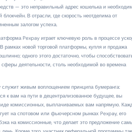
редств — это неправильный адрес кошелька и необходи
 блокчейн. В отрасли, где скорость неотделима от
мненным залогом успеха.
платформа Pexpay играет ключевую роль в процессе уск
В рамках новой торговой платформы, купля и продажа
шлинно; одного этого достаточно, чтобы способствоват
 сферы деятельности, столь необходимой во времена
ay служит живым воплощением принципа бумеранга:
ся к вам на пути в децентрализованное будущее, вы
 виде комиссионных, выплачиваемых вам напрямую. Каж
ргует на спотовом или фьючерсном рынках Pexpay, его
бэка на комиссионные, что делает это предложение сам
 день. Кроме того, участник реферальной программы та