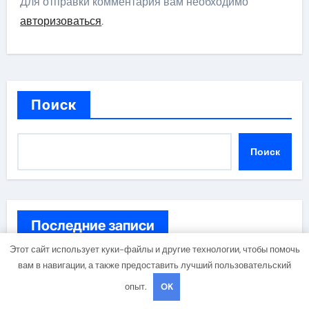
Для отправки комментария вам необходимо
авторизоваться
.
Поиск
Поиск
Последние записи
Этот сайт использует куки-файлы и другие технологии, чтобы помочь
вам в навигации, а также предоставить лучший пользовательский
Строительство фундамента: сравнение
строительных норм России и Беларуси
опыт.
OK