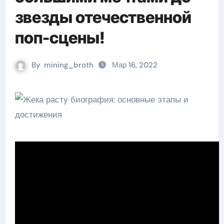
звезды отечественной
поп-сцены!
By
mining_broth
Мар 16, 2022