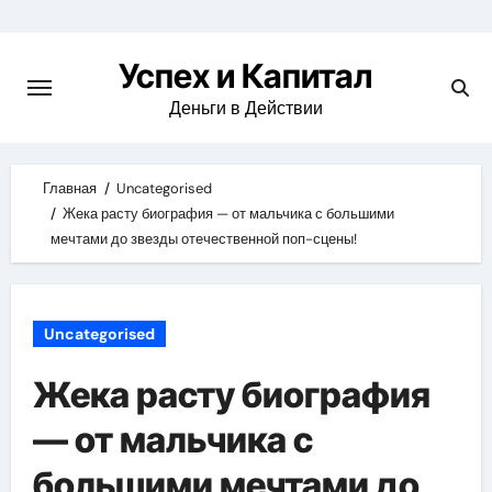
Skip
to
Успех и Капитал
content
Деньги в Действии
Главная
Uncategorised
Жека расту биография — от мальчика с большими
мечтами до звезды отечественной поп-сцены!
Uncategorised
Жека расту биография
— от мальчика с
большими мечтами до