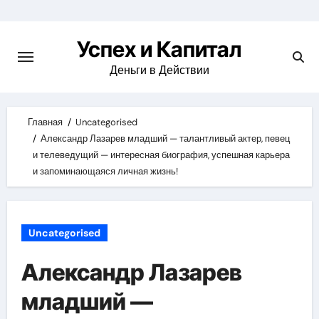
Skip
to
Успех и Капитал
content
Деньги в Действии
Главная
Uncategorised
Александр Лазарев младший — талантливый актер, певец
и телеведущий — интересная биография, успешная карьера
и запоминающаяся личная жизнь!
Uncategorised
Александр Лазарев
младший —