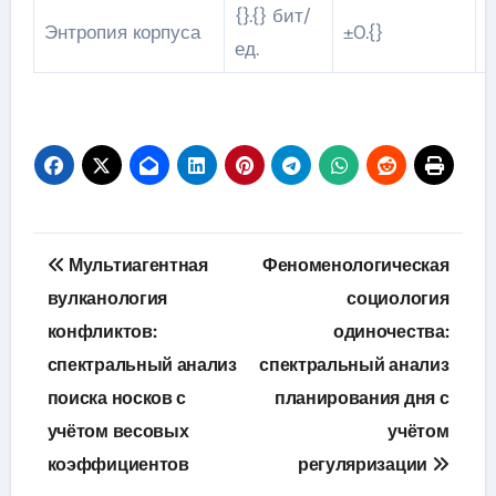
{}.{} бит/
Энтропия корпуса
±0.{}
ед.
Навигация
Мультиагентная
Феноменологическая
по
вулканология
социология
конфликтов:
одиночества:
записям
спектральный анализ
спектральный анализ
поиска носков с
планирования дня с
учётом весовых
учётом
коэффициентов
регуляризации