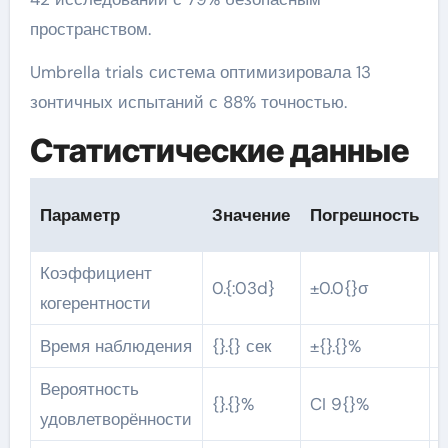
пространством.
Umbrella trials система оптимизировала 13
зонтичных испытаний с 88% точностью.
Статистические данные
Параметр
Значение
Погрешность
v
Коэффициент
0.{:03d}
±0.0{}σ
0
когерентности
Время наблюдения
{}.{} сек
±{}.{}%
0
Вероятность
{}.{}%
CI 9{}%
p
удовлетворённости