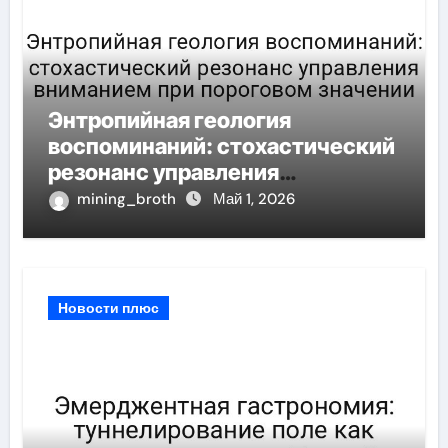
Энтропийная геология
воспоминаний: стохастический
резонанс управления
вниманием при пороговом
mining_broth
Май 1, 2026
значении
Новости плюс