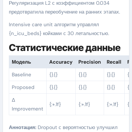
Регуляризация L2 с коэффициентом 0.034
предотвратила переобучение на ранних этапах.
Intensive care unit алгоритм управлял
{n_icu_beds} койками с 30 летальностью.
Статистические данные
Модель
Accuracy
Precision
Recall
F1
Baseline
{}.{}
{}.{}
{}.{}
{}
Proposed
{}.{}
{}.{}
{}.{}
{}
Δ
{:+.1f}
{:+.1f}
{:+.1f}
{:
Improvement
Аннотация:
Dropout с вероятностью улучшил