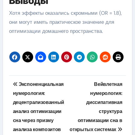
Выводы
Хотя эффекты оказались скромными (OR = 1.8),
они могут иметь практическое значение для
оптимизации домашнего пространства.
Навигация
Экспоненциальная
Вейвлетная
по
нумерология:
нумерология:
децентрализованный
диссипативная
записям
анализ оптимизации
структура
сна через призму
оптимизации сна в
анализа композитов
открытых системах