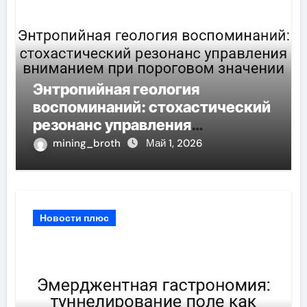
Энтропийная геология
воспоминаний: стохастический
резонанс управления
вниманием при пороговом
mining_broth
Май 1, 2026
значении
Новости плюс