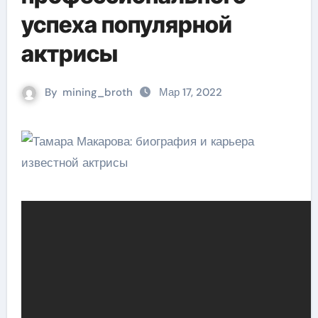
успеха популярной
актрисы
By
mining_broth
Мар 17, 2022