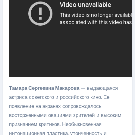
Тамара Сергеевна Макарова
— выдающаяся
актриса советского и российского кино. Ее
появление на экранах сопровождалось
восторженными овациями зрителей и высоким
признанием критиков. Необыкновенная
интонационная пластика, утонченность и